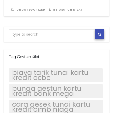
UNCATEGORIZED
BY GESTUN KILAT
Tag Gestun Kilat
biaya tarik tunai kartu
kredit ocbc
bunga gestun kartu
kredit bank mega
cara gesek tunai kartu
kredit cimb niaga