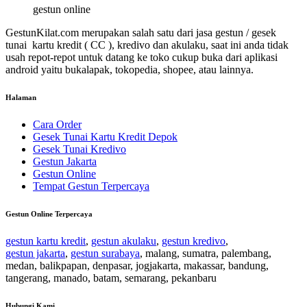
gestun online
GestunKilat.com merupakan salah satu dari jasa gestun / gesek
tunai kartu kredit ( CC ), kredivo dan akulaku, saat ini anda tidak
usah repot-repot untuk datang ke toko cukup buka dari aplikasi
android yaitu bukalapak, tokopedia, shopee, atau lainnya.
Halaman
Cara Order
Gesek Tunai Kartu Kredit Depok
Gesek Tunai Kredivo
Gestun Jakarta
Gestun Online
Tempat Gestun Terpercaya
Gestun Online Terpercaya
gestun kartu kredit
,
gestun akulaku
,
gestun kredivo
,
gestun jakarta
,
gestun surabaya
, malang, sumatra, palembang,
medan, balikpapan, denpasar, jogjakarta, makassar, bandung,
tangerang, manado, batam, semarang, pekanbaru
Hubungi Kami