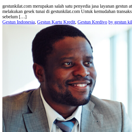
gestunkilat.com merupakan salah satu penyedia jasa layanan gestun 
melakukan gesek tunai di gestunkilat.com Untuk kemudahan transaksi g
sebelum […]
Gestun Indonesia
,
Gestun Kartu Kredit
,
Gestun Kredivo
by gestun kil