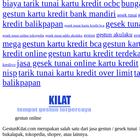
biaya tarik tunai kartu kredit ocbc
bunga
gestun kartu kredit bank mandiri
gesek tunai
kredit balikpapan
gesek tun
gesek tunai kartu kredit bca
gestun akulaku
gestun
ges
gesek tunai online tokopedia
gesek tunai saldo akulaku
gestun kartu kredit bca
mega
gestun kar
kredit online
gestun kartu kredit terdek
jasa gesek tunai online kartu kredit
kredivo
nisp
tarik tunai kartu kredit over limit
t
balikpapan
gestun online
GestunKilat.com merupakan salah satu dari jasa gestun / gesek tunai k
bukalapak, tokopedia, shopee, atau lainnya.