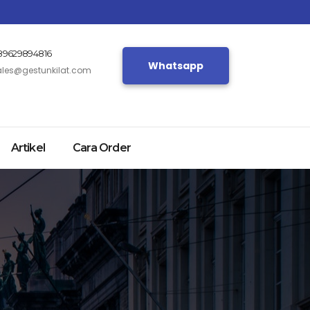
89629894816
Whatsapp
ales@gestunkilat.com
Artikel
Cara Order