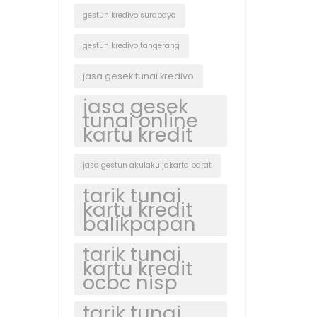
gestun kredivo surabaya
gestun kredivo tangerang
jasa gesek tunai kredivo
jasa gesek
tunai online
kartu kredit
jasa gestun akulaku jakarta barat
tarik tunai
kartu kredit
balikpapan
tarik tunai
kartu kredit
ocbc nisp
tarik tunai