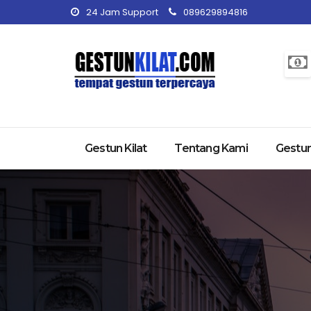
24 Jam Support
089629894816
Gestun Kilat
Tentang Kami
Gestun