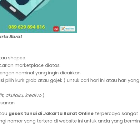
rta Barat
atau shopee.
carian marketplace diatas.
dengan nominal yang ingin dicairkan
i pilih kurir grab atau gojek ) untuk cari hari ini atau hari yang
it, akulaku, kredivo
)
esanan
atau
gesek tunai di Jakarta Barat Online
terpercaya sangat
gi nomor yang tertera di website ini untuk anda yang bermi