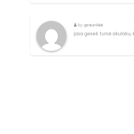
By
gestun kilat
jasa gesek tunai akulaku, 