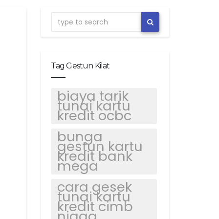
Tag Gestun Kilat
biaya tarik
tunai kartu
kredit ocbc
bunga
gestun kartu
kredit bank
mega
cara gesek
tunai kartu
kredit cimb
niaga