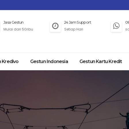
Jasa Gestun
24 Jam Support
0
Mulai dari 50ribu
Setiap Hari
s
 Kredivo
Gestun Indonesia
Gestun Kartu Kredit