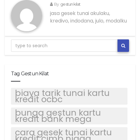
By
gestun kilat
jasa gesek tunai akulaku,
kredivo, indodana, julo, modalku
Tag Gestun Kilat
biaya tarik tunai kartu
kredit ocbc
bunga gestun kartu
kredit bank mega
cara gesek tunai kartu
kredit cimb niaga