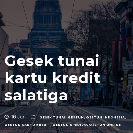
Gesek tunai
kartu kredit
salatiga
16 Jun
,
,
,
GESEK TUNAI
GESTUN
GESTUN INDONESIA
,
,
GESTUN KARTU KREDIT
GESTUN KREDIVO
GESTUN ONLINE