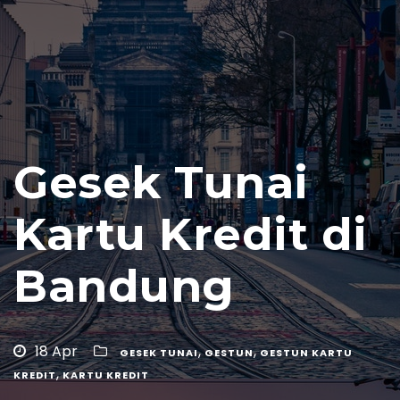
Gesek Tunai
Kartu Kredit di
Bandung
18 Apr
,
,
GESEK TUNAI
GESTUN
GESTUN KARTU
,
KREDIT
KARTU KREDIT