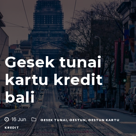
Gesek tunai
kartu kredit
bali
16 Jun
,
,
GESEK TUNAI
GESTUN
GESTUN KARTU
KREDIT