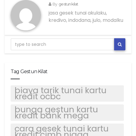
By
gestun kilat
jasa gesek tunai akulaku,
kredivo, indodana, julo, modalku
Tag Gestun Kilat
biaya tarik tunai kartu
kredit ocbc
bunga gestun kartu
kredit bank mega
cara gesek tunai kartu
kredit cimb niaga