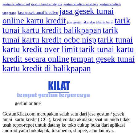
gestun kredivo cod
gestun kredivo depok
gestun kredivo surabaya
gestun kredivo
jasa gesek tunai
jasa gesek tunai kredivo
tangerang
online kartu kredit
tarik
jasa gestun akulaku jakarta barat
tunai kartu kredit balikpapan
tarik
tunai kartu kredit ocbc nisp
tarik tunai
kartu kredit over limit
tarik tunai kartu
kredit secara online
tempat gesek tunai
kartu kredit di balikpapan
gestun online
GestunKilat.com merupakan salah satu dari jasa gestun / gesek
tunai kartu kredit ( CC ), kredivo dan akulaku, saat ini anda tidak
usah repot-repot untuk datang ke toko cukup buka dari aplikasi
android yaitu bukalapak, tokopedia, shopee, atau lainnya.