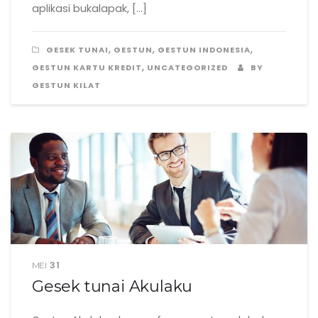
aplikasi bukalapak, […]
,
,
,
GESEK TUNAI
GESTUN
GESTUN INDONESIA
,
GESTUN KARTU KREDIT
UNCATEGORIZED
BY
GESTUN KILAT
31
MEI
Gesek tunai Akulaku