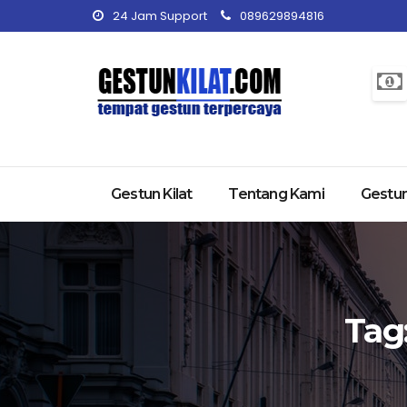
24 Jam Support
089629894816
Gestun Kilat
Tentang Kami
Gestun
Tag