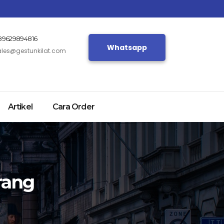
89629894816
Whatsapp
ales@gestunkilat.com
Artikel
Cara Order
rang