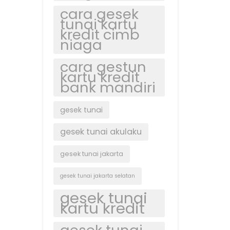
cara gesek
tunai kartu
kredit cimb
niaga
cara gestun
kartu kredit
bank mandiri
gesek tunai
gesek tunai akulaku
gesek tunai jakarta
gesek tunai jakarta selatan
gesek tunai
kartu kredit