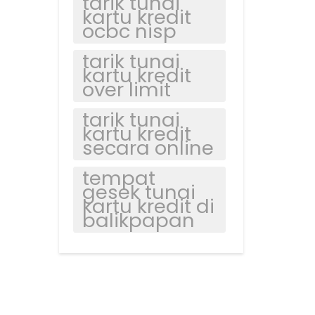
tarik tunai
kartu kredit
ocbc nisp
tarik tunai
kartu kredit
over limit
tarik tunai
kartu kredit
secara online
tempat
gesek tunai
kartu kredit di
balikpapan