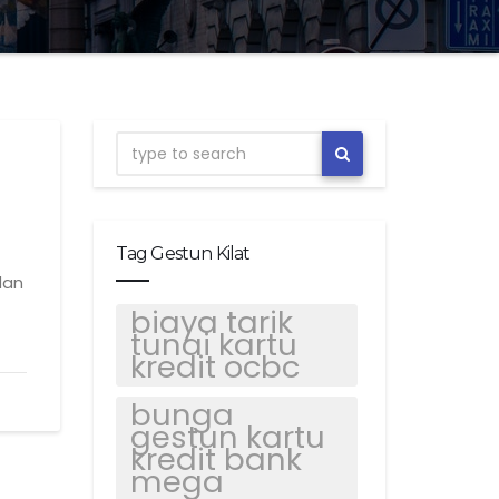
Tag Gestun Kilat
dan
biaya tarik
tunai kartu
kredit ocbc
bunga
gestun kartu
kredit bank
mega