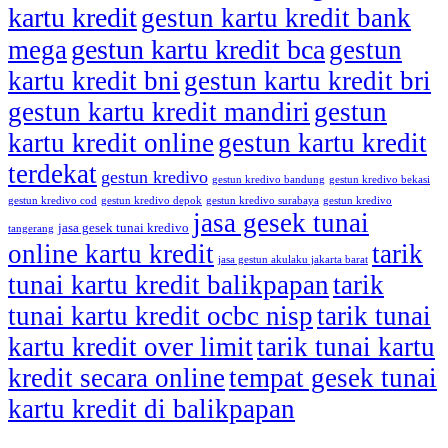
kartu kredit
gestun kartu kredit bank
gestun kartu kredit bca
mega
gestun
kartu kredit bni
gestun kartu kredit bri
gestun kartu kredit mandiri
gestun
kartu kredit online
gestun kartu kredit
terdekat
gestun kredivo
gestun kredivo bandung
gestun kredivo bekasi
gestun kredivo cod
gestun kredivo depok
gestun kredivo surabaya
gestun kredivo
jasa gesek tunai
jasa gesek tunai kredivo
tangerang
online kartu kredit
tarik
jasa gestun akulaku jakarta barat
tunai kartu kredit balikpapan
tarik
tunai kartu kredit ocbc nisp
tarik tunai
kartu kredit over limit
tarik tunai kartu
kredit secara online
tempat gesek tunai
kartu kredit di balikpapan