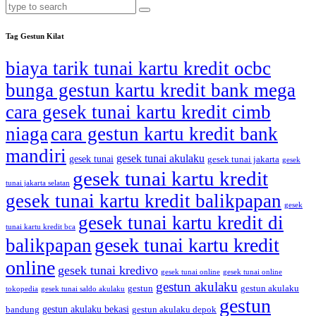
Tag Gestun Kilat
biaya tarik tunai kartu kredit ocbc
bunga gestun kartu kredit bank mega
cara gesek tunai kartu kredit cimb
niaga
cara gestun kartu kredit bank
mandiri
gesek tunai akulaku
gesek tunai
gesek tunai jakarta
gesek
gesek tunai kartu kredit
tunai jakarta selatan
gesek tunai kartu kredit balikpapan
gesek
gesek tunai kartu kredit di
tunai kartu kredit bca
gesek tunai kartu kredit
balikpapan
online
gesek tunai kredivo
gesek tunai online
gesek tunai online
gestun akulaku
gestun
gestun akulaku
tokopedia
gesek tunai saldo akulaku
gestun
gestun akulaku bekasi
bandung
gestun akulaku depok