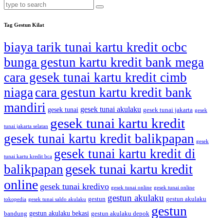
Tag Gestun Kilat
biaya tarik tunai kartu kredit ocbc
bunga gestun kartu kredit bank mega
cara gesek tunai kartu kredit cimb
niaga
cara gestun kartu kredit bank
mandiri
gesek tunai akulaku
gesek tunai
gesek tunai jakarta
gesek
gesek tunai kartu kredit
tunai jakarta selatan
gesek tunai kartu kredit balikpapan
gesek
gesek tunai kartu kredit di
tunai kartu kredit bca
gesek tunai kartu kredit
balikpapan
online
gesek tunai kredivo
gesek tunai online
gesek tunai online
gestun akulaku
gestun
gestun akulaku
tokopedia
gesek tunai saldo akulaku
gestun
gestun akulaku bekasi
bandung
gestun akulaku depok