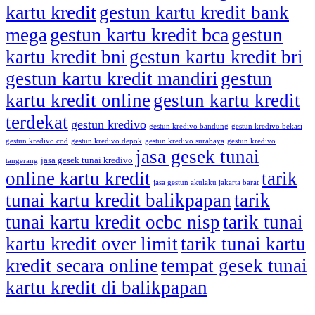
kartu kredit
gestun kartu kredit bank
gestun kartu kredit bca
mega
gestun
kartu kredit bni
gestun kartu kredit bri
gestun kartu kredit mandiri
gestun
kartu kredit online
gestun kartu kredit
terdekat
gestun kredivo
gestun kredivo bandung
gestun kredivo bekasi
gestun kredivo cod
gestun kredivo depok
gestun kredivo surabaya
gestun kredivo
jasa gesek tunai
jasa gesek tunai kredivo
tangerang
online kartu kredit
tarik
jasa gestun akulaku jakarta barat
tunai kartu kredit balikpapan
tarik
tunai kartu kredit ocbc nisp
tarik tunai
kartu kredit over limit
tarik tunai kartu
kredit secara online
tempat gesek tunai
kartu kredit di balikpapan