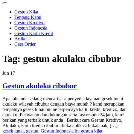
Gestun Kilat
Tentang Kami
Gestun Kredivo
Gestun Indonesia
Gestun Kartu Kredit
Artikel
Cara Order
Tag:
gestun akulaku cibubur
Jun
17
Gestun akulaku cibubur
Apakah anda sedang mencari jasa penyedia layanan gesek tunai
akulaku wilayah cibubur dengan biaya murah ? kami merupakan
tempatnya gesek tunai online terpercaya kartu kredit, kredivo, dan
akulaku. Pelayanan dan dukungan serta fast respon 24 jam, kami
berikan yang terbaik untuk anda . Berikut cara Gestun Kredivo,
Akulaku, kartu kredit cibubur : buka aplikasi bukalapak, […]
gesek tunai
,
gestun
,
Gestun Indonesia
by gestun kilat