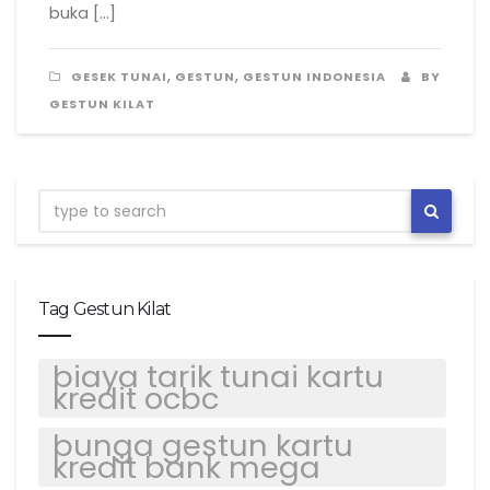
buka […]
,
,
GESEK TUNAI
GESTUN
GESTUN INDONESIA
BY
GESTUN KILAT
Tag Gestun Kilat
biaya tarik tunai kartu
kredit ocbc
bunga gestun kartu
kredit bank mega