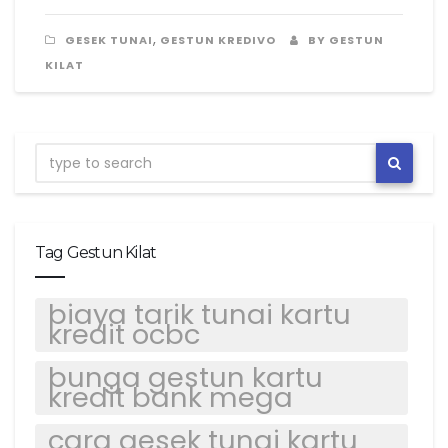
,
GESEK TUNAI
GESTUN KREDIVO
BY GESTUN
KILAT
Tag Gestun Kilat
biaya tarik tunai kartu
kredit ocbc
bunga gestun kartu
kredit bank mega
cara gesek tunai kartu