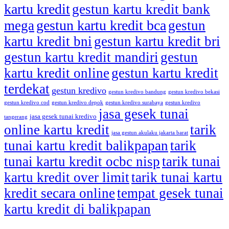
kartu kredit
gestun kartu kredit bank
gestun kartu kredit bca
mega
gestun
kartu kredit bni
gestun kartu kredit bri
gestun kartu kredit mandiri
gestun
kartu kredit online
gestun kartu kredit
terdekat
gestun kredivo
gestun kredivo bandung
gestun kredivo bekasi
gestun kredivo cod
gestun kredivo depok
gestun kredivo surabaya
gestun kredivo
jasa gesek tunai
jasa gesek tunai kredivo
tangerang
online kartu kredit
tarik
jasa gestun akulaku jakarta barat
tunai kartu kredit balikpapan
tarik
tunai kartu kredit ocbc nisp
tarik tunai
kartu kredit over limit
tarik tunai kartu
kredit secara online
tempat gesek tunai
kartu kredit di balikpapan