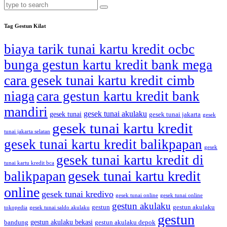
Tag Gestun Kilat
biaya tarik tunai kartu kredit ocbc
bunga gestun kartu kredit bank mega
cara gesek tunai kartu kredit cimb
niaga
cara gestun kartu kredit bank
mandiri
gesek tunai akulaku
gesek tunai
gesek tunai jakarta
gesek
gesek tunai kartu kredit
tunai jakarta selatan
gesek tunai kartu kredit balikpapan
gesek
gesek tunai kartu kredit di
tunai kartu kredit bca
gesek tunai kartu kredit
balikpapan
online
gesek tunai kredivo
gesek tunai online
gesek tunai online
gestun akulaku
gestun
gestun akulaku
tokopedia
gesek tunai saldo akulaku
gestun
gestun akulaku bekasi
bandung
gestun akulaku depok