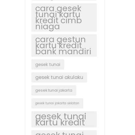
cara gesek
tunai kartu
kredit cimb
niaga
cara gestun
kartu kredit
bank mandiri
gesek tunai
gesek tunai akulaku
gesek tunai jakarta
gesek tunai jakarta selatan
gesek tunai
kartu kredit