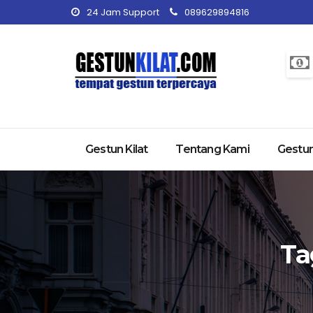
24 Jam Support
089629894816
Gestun Kilat
Tentang Kami
Gestun
Ta