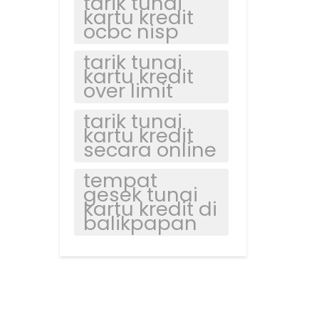
tarik tunai
kartu kredit
ocbc nisp
tarik tunai
kartu kredit
over limit
tarik tunai
kartu kredit
secara online
tempat
gesek tunai
kartu kredit di
balikpapan