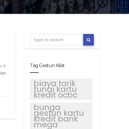
Tag Gestun Kilat
h ?
dan
biaya tarik
tunai kartu
kredit ocbc
bunga
gestun kartu
kredit bank
mega