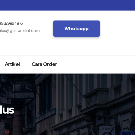
89629894816
Whatsapp
ales@gestunkilat.com
Artikel
Cara Order
dus