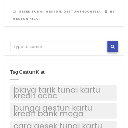
,
,
GESEK TUNAI
GESTUN
GESTUN INDONESIA
BY
GESTUN KILAT
Tag Gestun Kilat
biaya tarik tunai kartu
kredit ocbc
bunga gestun kartu
kredit bank mega
cara gesek tunai kartu