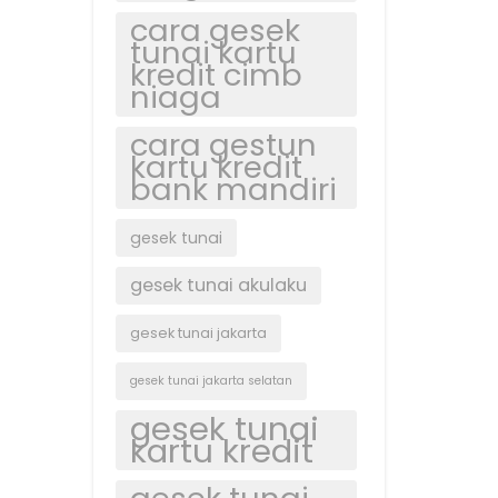
cara gesek
tunai kartu
kredit cimb
niaga
cara gestun
kartu kredit
bank mandiri
gesek tunai
gesek tunai akulaku
gesek tunai jakarta
gesek tunai jakarta selatan
gesek tunai
kartu kredit