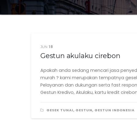
18
JUN
Gestun akulaku cirebon
Apakah anda sedang mencari jasa penyedia
murah ? kami merupakan tempatnya gesek tun
Pelayanan dan dukungan serta fast respon 2
Gestun Kredivo, Akulaku, kartu kredit cirebon
,
,
GESEK TUNAI
GESTUN
GESTUN INDONESIA