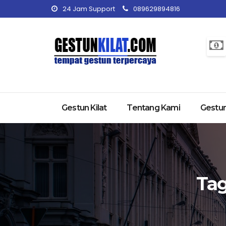
24 Jam Support
089629894816
Gestun Kilat
Tentang Kami
Gestun
Ta