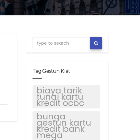
Tag Gestun Kilat
biaya tarik
tunai kartu
kredit ocbc
bunga
gestun kartu
kredit bank
mega