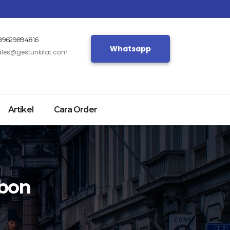
89629894816
Whatsapp
ales@gestunkilat.com
Artikel
Cara Order
ebon