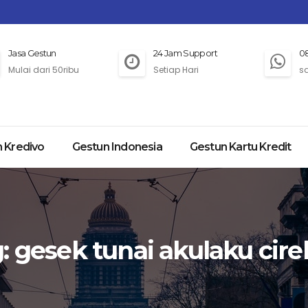
Jasa Gestun
24 Jam Support
0
Mulai dari 50ribu
Setiap Hari
s
 Kredivo
Gestun Indonesia
Gestun Kartu Kredit
g:
gesek tunai akulaku cir