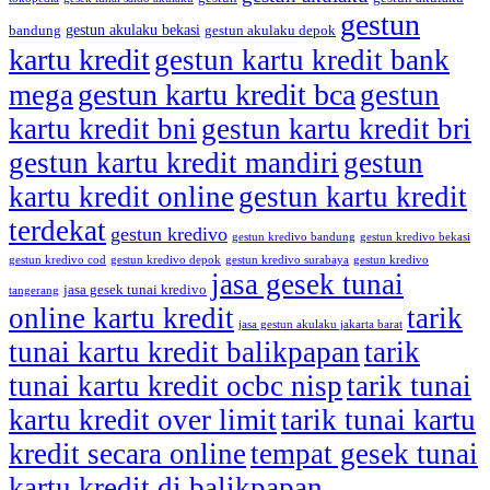
gestun
gestun akulaku bekasi
bandung
gestun akulaku depok
kartu kredit
gestun kartu kredit bank
gestun kartu kredit bca
mega
gestun
kartu kredit bni
gestun kartu kredit bri
gestun kartu kredit mandiri
gestun
kartu kredit online
gestun kartu kredit
terdekat
gestun kredivo
gestun kredivo bandung
gestun kredivo bekasi
gestun kredivo cod
gestun kredivo depok
gestun kredivo surabaya
gestun kredivo
jasa gesek tunai
jasa gesek tunai kredivo
tangerang
online kartu kredit
tarik
jasa gestun akulaku jakarta barat
tunai kartu kredit balikpapan
tarik
tunai kartu kredit ocbc nisp
tarik tunai
kartu kredit over limit
tarik tunai kartu
kredit secara online
tempat gesek tunai
kartu kredit di balikpapan