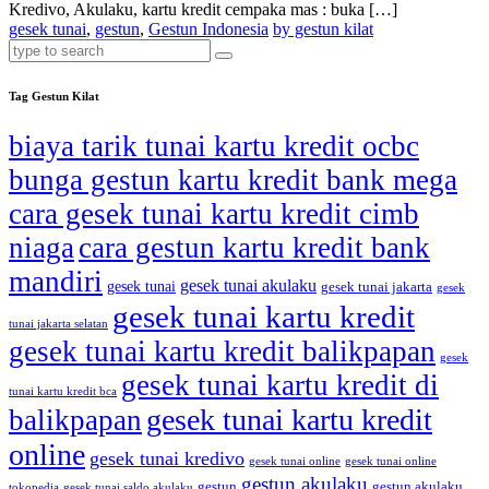
Kredivo, Akulaku, kartu kredit cempaka mas : buka […]
gesek tunai
,
gestun
,
Gestun Indonesia
by gestun kilat
Tag Gestun Kilat
biaya tarik tunai kartu kredit ocbc
bunga gestun kartu kredit bank mega
cara gesek tunai kartu kredit cimb
niaga
cara gestun kartu kredit bank
mandiri
gesek tunai akulaku
gesek tunai
gesek tunai jakarta
gesek
gesek tunai kartu kredit
tunai jakarta selatan
gesek tunai kartu kredit balikpapan
gesek
gesek tunai kartu kredit di
tunai kartu kredit bca
gesek tunai kartu kredit
balikpapan
online
gesek tunai kredivo
gesek tunai online
gesek tunai online
gestun akulaku
gestun
gestun akulaku
tokopedia
gesek tunai saldo akulaku