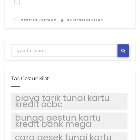
[…]
GESTUN KREDIVO
BY GESTUN KILAT
Tag Gestun Kilat
biaya tarik tunai kartu
kredit ocbc
bunga gestun kartu
kredit bank mega
cara gesek tunai kartu