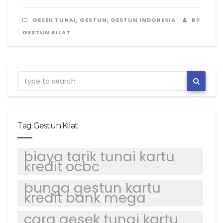
,
,
GESEK TUNAI
GESTUN
GESTUN INDONESIA
BY
GESTUN KILAT
Tag Gestun Kilat
biaya tarik tunai kartu
kredit ocbc
bunga gestun kartu
kredit bank mega
cara gesek tunai kartu