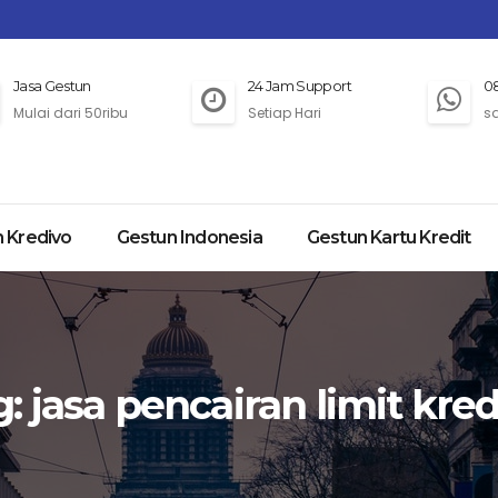
Jasa Gestun
24 Jam Support
0
Mulai dari 50ribu
Setiap Hari
s
 Kredivo
Gestun Indonesia
Gestun Kartu Kredit
g:
jasa pencairan limit kre