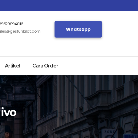
89629894816
Whatsapp
ales@gestunkilat.com
Artikel
Cara Order
divo