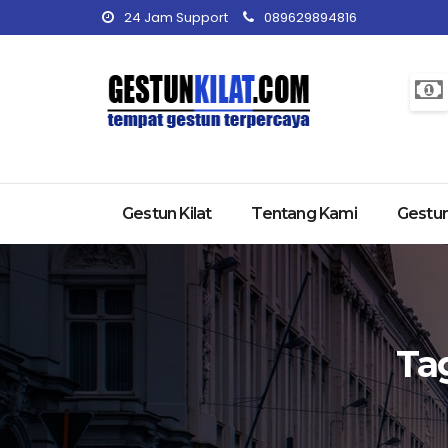
24 Jam Support
089629894816
Gestun Kilat
Tentang Kami
Gestun
Ta