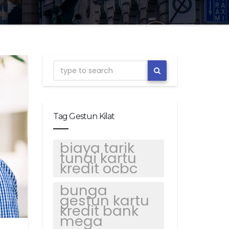
Tag Gestun Kilat
biaya tarik
tunai kartu
kredit ocbc
bunga
gestun kartu
kredit bank
mega