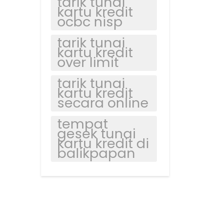
tarik tunai
kartu kredit
ocbc nisp
tarik tunai
kartu kredit
over limit
tarik tunai
kartu kredit
secara online
tempat
gesek tunai
kartu kredit di
balikpapan