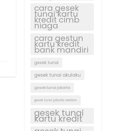
cara gesek
tunai kartu
kredit cimb
niaga
cara gestun
kartu kredit
bank mandiri
gesek tunai
gesek tunai akulaku
gesek tunai jakarta
gesek tunai jakarta selatan
gesek tunai
kartu kredit