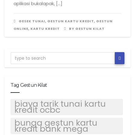
aplikasi bukalapak, […]
,
,
GESEK TUNAI
GESTUN KARTU KREDIT
GESTUN
,
ONLINE
KARTU KREDIT
BY GESTUN KILAT
Tag Gestun Kilat
biaya tarik tunai kartu
kredit ocbc
bunga gestun kartu
kredit bank mega